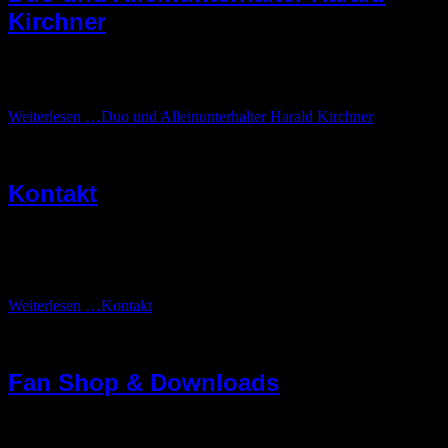
Kirchner
Livemusik und Entertainment Harald Kirchner
Kontakt: harald.kirchner@gmx.de …
Weiterlesen …
Duo und Alleinunterhalter Harald Kirchner
Kontakt
kontakt@marilenamusik.de
facebook.de/marilenamusik
Insta/TikTok: marilenamusik …
Weiterlesen …
Kontakt
Fan Shop & Downloads
Im Fan Shop bekommt ihr CDs und Merch
Pressefotos gibt es im Downloadbereich …