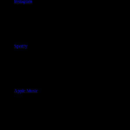
Instagram
Spotify
Apple Music
Fan Shop & Downloads
Die Bezahlung erfolgt einfach und sicher per PayPal. Alle Preise
inkl. 19% MwSt und Versandkosten innerhalb Deutschlands.
Auslandsversandkosten bitte per Mail erfragen. Tonträger sind von